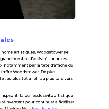
nales
s noms artistiques, Woodstower se
grand nombre d’activités annexes.
eux, notamment par la tête d’affiche du
 qu’offre Woodstower. De plus,
: au plus tôt à 13h, au plus tard vers
pirant : là où l’exclusivité artistique
e réinventent pour continuer à fidéliser
ies. Maxime Noly,
lors de notre