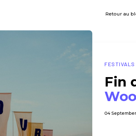
Retour au b
FESTIVALS
Fin 
Woo
04 September