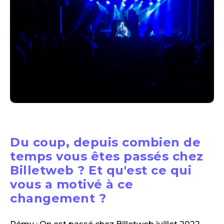
Du coup, depuis combien de
temps vous êtes passés chez
Billetweb ? Et qu'est ce qui
vous a motivé à ce
changement ?