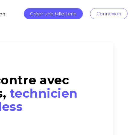
log
Créer une billetterie
Connexion
B
ontre avec
s,
technicien
less