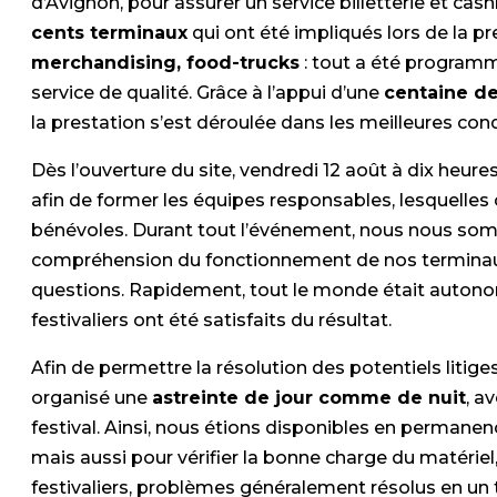
d’Avignon, pour assurer un service billetterie et cash
cents terminaux
qui ont été impliqués lors de la pr
merchandising, food-trucks
: tout a été program
service de qualité. Grâce à l’appui d’une
centaine d
la prestation s’est déroulée dans les meilleures cond
Dès l’ouverture du site, vendredi 12 août à dix heure
afin de former les équipes responsables, lesquelles 
bénévoles. Durant tout l’événement, nous nous so
compréhension du fonctionnement de nos terminaux
questions. Rapidement, tout le monde était autonom
festivaliers ont été satisfaits du résultat.
Afin de permettre la résolution des potentiels litig
organisé une
astreinte de jour comme de nuit
, a
festival. Ainsi, nous étions disponibles en permanen
mais aussi pour vérifier la bonne charge du matériel,
festivaliers, problèmes généralement résolus en un t