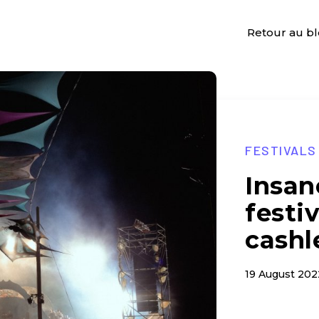
Retour au b
FESTIVALS
Insan
festi
cashl
19 August 202