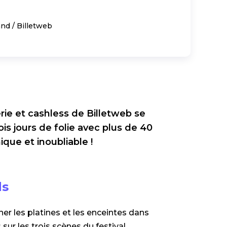
and / Billetweb
erie et cashless de Billetweb se
ois jours de folie avec plus de 40
que et inoubliable !
ds
nner les platines et les enceintes dans
sur les trois scènes du festival.