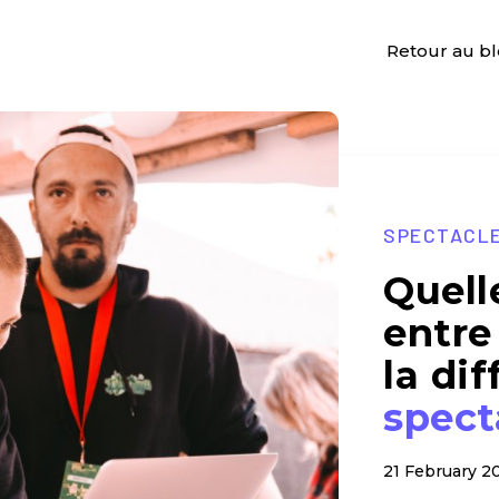
Retour au b
SPECTACL
Quell
entre
la di
spect
21 February 2