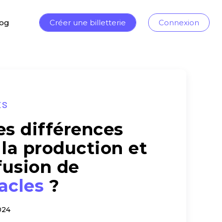
log
Créer une billetterie
Connexion
ES
es différences
 la production et
ffusion de
acles
?
024