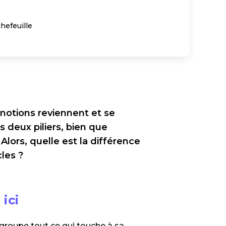
efeuille
 notions reviennent et se
s deux piliers, bien que
Alors, quelle est la différence
cles ?
ici
regroupe tout ce qui touche à sa