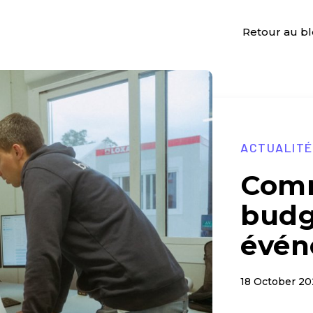
Retour au b
ACTUALIT
Comm
budg
évén
18 October 20