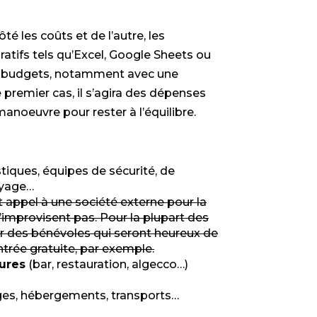
té les coûts et de l’autre, les
atifs tels qu’Excel, Google Sheets ou
urs budgets, notamment avec une
e premier cas, il s’agira des dépenses
noeuvre pour rester à l’équilibre.
stiques, équipes de sécurité, de
oyage…
appel à une société externe pour la
s’improvisent pas. Pour la plupart des
r des bénévoles qui seront heureux de
trée gratuite, par exemple.
tures
(bar, restauration, algecco…)
ges, hébergements, transports…