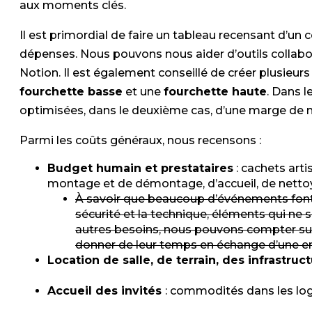
aux moments clés.
Il est primordial de faire un tableau recensant d’un cô
dépenses. Nous pouvons nous aider d’outils collabor
Notion. Il est également conseillé de créer plusie
fourchette basse
et une
fourchette haute
. Dans l
optimisées, dans le deuxième cas, d’une marge de ma
Parmi les coûts généraux, nous recensons :
Budget humain et prestataires
: cachets arti
montage et de démontage, d’accueil, de nett
À savoir que beaucoup d’événements font 
sécurité et la technique, éléments qui ne 
autres besoins, nous pouvons compter su
donner de leur temps en échange d’une en
Location de salle, de terrain, des infrastruc
Accueil des invités
: commodités dans les lo