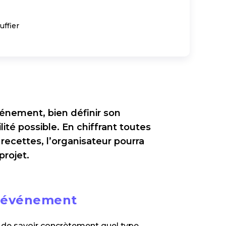
uffier
vénement, bien définir son
ité possible. En chiffrant toutes
recettes, l’organisateur pourra
projet.
n événement
nt de savoir concrètement quel type