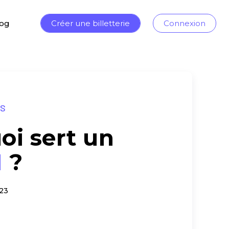
log
Créer une billetterie
Connexion
ÉS
oi sert un
M
?
23