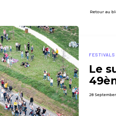
Retour au b
FESTIVALS
Le s
49è
28 September